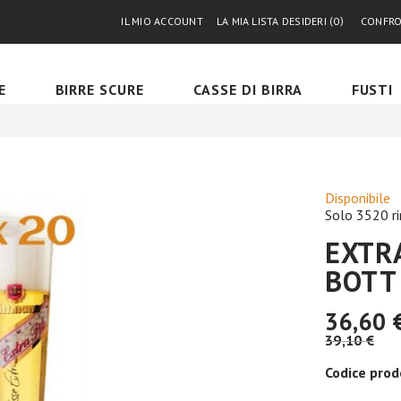
IL MIO ACCOUNT
LA MIA LISTA DESIDERI
0
CONFR
E
BIRRE SCURE
CASSE DI BIRRA
FUSTI
Disponibile
Solo
3520
r
EXTRA
BOTT
36,60 
39,10 €
Codice prod