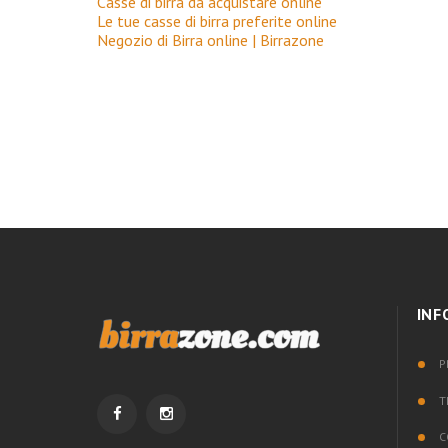
Casse di birra da acquistare online
Le tue casse di birra preferite online
Negozio di Birra online | Birrazone
INF
P
T
C