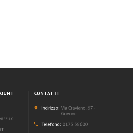
CCOUNT
CONTATTI
Indirizzo
Via Craviano, 67 -
Govone
ARRELLO
Telefono
0173 58600
ST