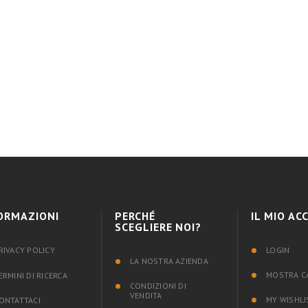
ORMAZIONI
PERCHÉ
IL MIO A
SCEGLIERE NOI?
RIVACY POLICY
LOGIN
LA NOSTRA AZIENDA
MOSTRA C
ERMINI DI RICERCA
CONDIZIONI DI
VENDITA
MY WISHLI
ONTATTACI