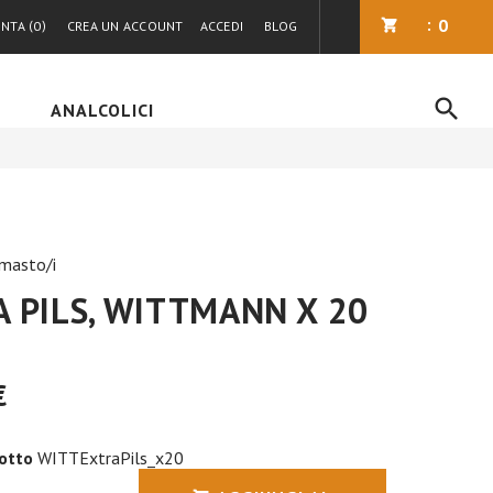
0
ONTA
0
CREA UN ACCOUNT
ACCEDI
BLOG
ANALCOLICI
imasto/i
 PILS, WITTMANN X 20
€
otto
WITTExtraPils_x20